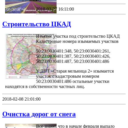
2018-03-27 16:11:00
Строительство ЦКАД
Изъятие участка под строительство ЦКАД
Кадастровые номера изымаемых участков
50:23:0030401:348, 50:23:0030401:261,
50:23:0030401:387, 50:23:0030401:426,
50:23:0030401:487, 50:23:0030401:486
У ДНТ «Старая мельница 2» изымается
участок с кадастровым номером
50:23:0030401:486 остальные участки
находятся в собственности частных лиц.
2018-02-08 21:01:00
Очистка дорог от снега
Все знают, что в начале февраля выпало