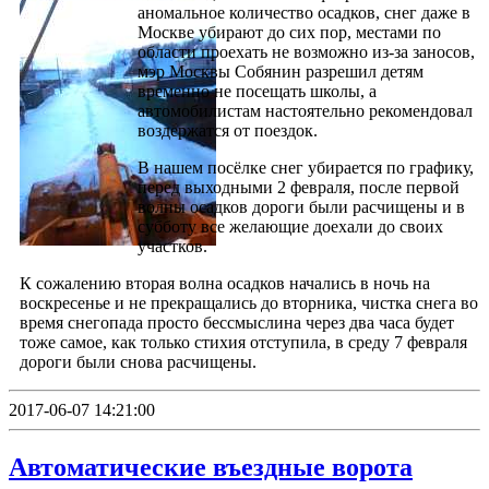
аномальное количество осадков, снег даже в
Москве убирают до сих пор, местами по
области проехать не возможно из-за заносов,
мэр Москвы Собянин разрешил детям
временно не посещать школы, а
автомобилистам настоятельно рекомендовал
воздержатся от поездок.
В нашем посёлке снег убирается по графику,
перед выходными 2 февраля, после первой
волны осадков дороги были расчищены и в
субботу все желающие доехали до своих
участков.
К сожалению вторая волна осадков начались в ночь на
воскресенье и не прекращались до вторника, чистка снега во
время снегопада просто бессмыслина через два часа будет
тоже самое, как только стихия отступила, в среду 7 февраля
дороги были снова расчищены.
2017-06-07 14:21:00
Автоматические въездные ворота